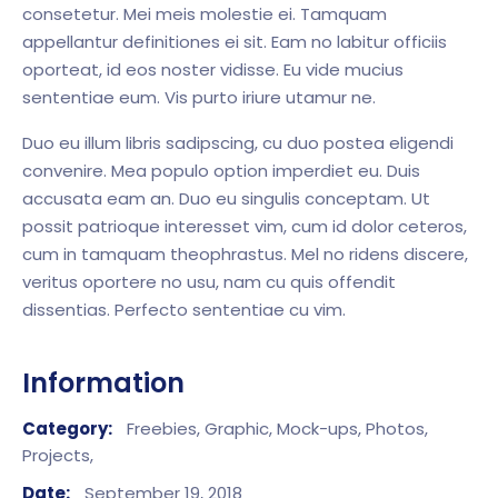
consetetur. Mei meis molestie ei. Tamquam
appellantur definitiones ei sit. Eam no labitur officiis
oporteat, id eos noster vidisse. Eu vide mucius
sententiae eum. Vis purto iriure utamur ne.
Duo eu illum libris sadipscing, cu duo postea eligendi
convenire. Mea populo option imperdiet eu. Duis
accusata eam an. Duo eu singulis conceptam. Ut
possit patrioque interesset vim, cum id dolor ceteros,
cum in tamquam theophrastus. Mel no ridens discere,
veritus oportere no usu, nam cu quis offendit
dissentias. Perfecto sententiae cu vim.
Information
Category:
Freebies,
Graphic,
Mock-ups,
Photos,
Projects,
Date:
September 19, 2018